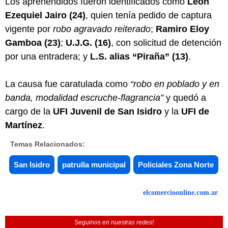
Los aprehendidos fueron identificados como
León
Ezequiel Jairo (24)
, quien tenía pedido de captura
vigente por
robo agravado reiterado
;
Ramiro Eloy
Gamboa (23)
;
U.J.G. (16)
, con solicitud de detención
por una entradera; y
L.S. alias “Piraña” (13)
.
La causa fue caratulada como
“robo en poblado y en
banda, modalidad escruche-flagrancia”
y quedó a
cargo de la
UFI Juvenil de San Isidro
y la
UFI de
Martínez
.
Temas Relacionados:
San Isidro
patrulla municipal
Policiales Zona Norte
elcomercioonline.com.ar
Seguinos en nuestras redes!