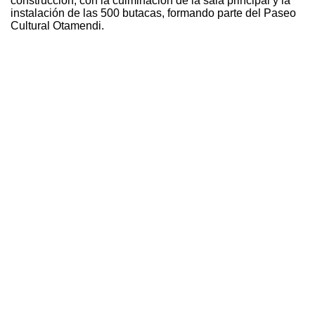
construcción, con la culminación de la sala principal y la
instalación de las 500 butacas, formando parte del Paseo
Cultural Otamendi.