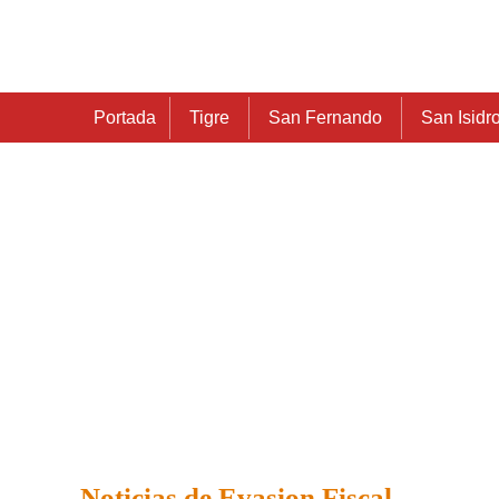
Portada
Tigre
San Fernando
San Isidr
Noticias de Evasion Fiscal