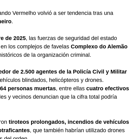
ando Vermelho volvió a ser tendencia tras una
neiro
.
re de 2025
, las fuerzas de seguridad del estado
 en los complejos de favelas
Complexo do Alemão
históricos de la organización criminal.
edor de 2.500 agentes de la Policía Civil y Militar
vehículos blindados, helicópteros y drones.
 64 personas muertas
, entre ellas
cuatro efectivos
es y vecinos denuncian que la cifra total podría
aron
tiroteos prolongados, incendios de vehículos
otraficantes
, que también habrían utilizado drones
s del orden.