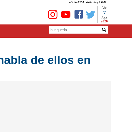
edición 8194 - visitas hoy 25247
Vie
7
Ago
2026
abla de ellos en