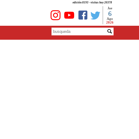
edición 8193 - visitas hoy 20378
Jue
6
Ago
2026