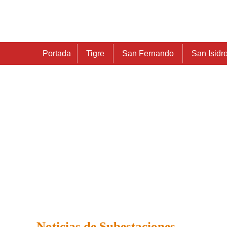
Portada
Tigre
San Fernando
San Isidr
Noticias de Subestaciones