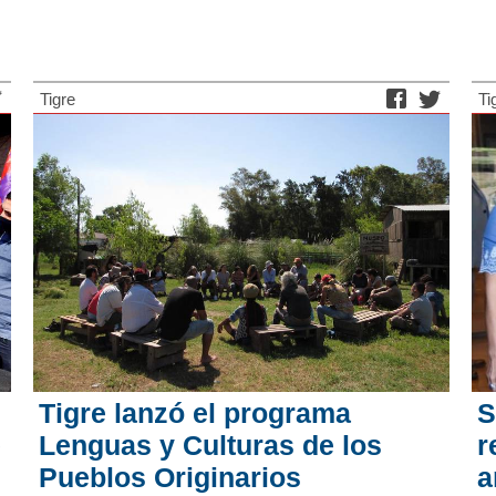
Tigre
Ti
Tigre lanzó el programa
S
e
Lenguas y Culturas de los
r
Pueblos Originarios
a