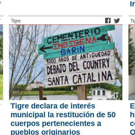
r
I
Tigre
Ti
y
Tigre declara de interés
E
municipal la restitución de 50
h
cuerpos pertenecientes a
c
pueblos originarios
Q