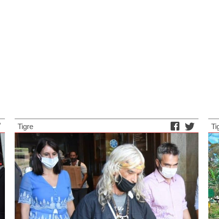
Tigre
Ti