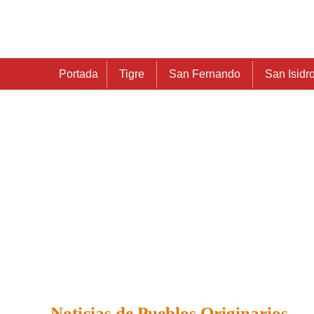
Portada
Tigre
San Fernando
San Isidr
Noticias de Pueblos Originarios