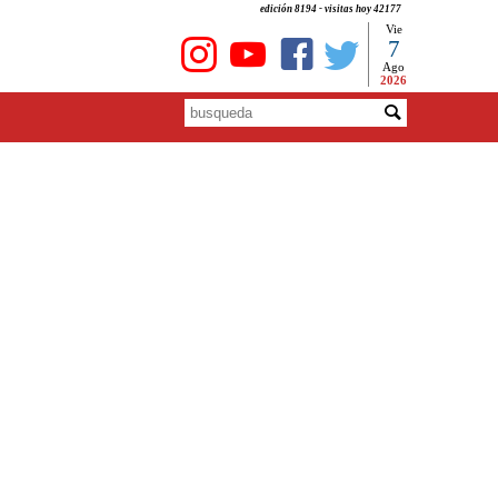
edición 8194 - visitas hoy 42177
Vie
7
Ago
2026