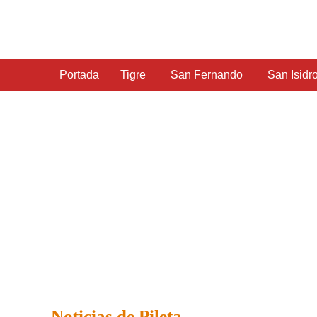
Portada
Tigre
San Fernando
San Isidr
Noticias de Pileta