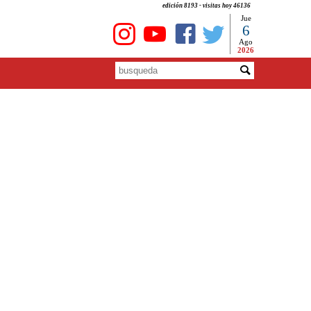
edición 8193 - visitas hoy 46136
Jue
6
Ago
2026