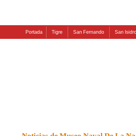
Portada
Tigre
San Fernando
San Isidr
Noticias de Museo Naval De La Na