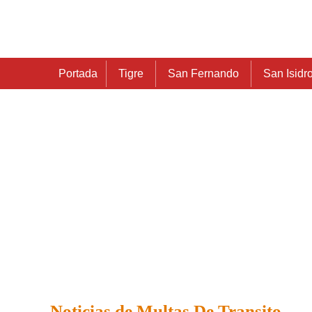
Portada
Tigre
San Fernando
San Isidr
Noticias de Multas De Transito