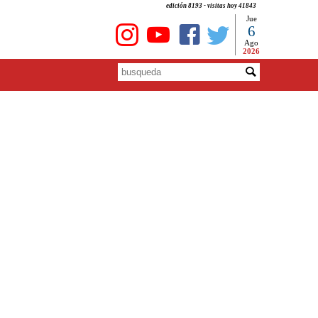
edición 8193 - visitas hoy 41843
Jue
6
Ago
2026