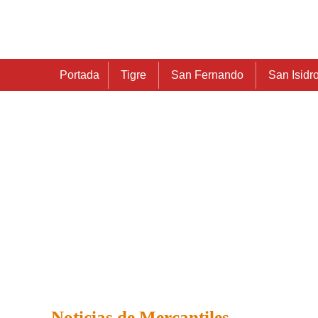
Portada
Tigre
San Fernando
San Isidr
Noticias de Mercantiles