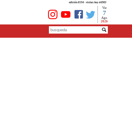
edición 8194 - visitas hoy 44983
Vie
7
Ago
2026