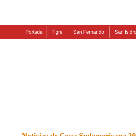
Portada
Tigre
San Fernando
San Isidr
Noticias de Copa Sudamericana 2