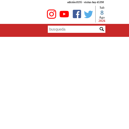
edición 8195 - visitas hoy 45390
Sab
8
Ago
2026