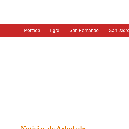
Portada
Tigre
San Fernando
San Isidr
Noticias de Arbolado