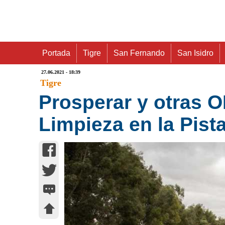
Portada
Tigre
San Fernando
San Isidro
27.06.2021 - 18:39
Tigre
Prosperar y otras O
Limpieza en la Pist