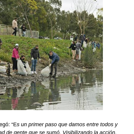
egó: “E
s un primer paso que damos entre todos y
dad de gente que se sumó. Visibilizando la acción,