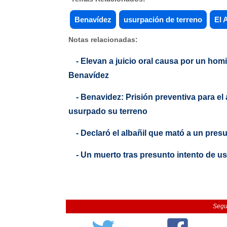
Benavídez
usurpación de terreno
El 
Notas relacionadas:
- Elevan a juicio oral causa por un ho
Benavídez
- Benavidez: Prisión preventiva para el
usurpado su terreno
- Declaró el albañil que mató a un pre
- Un muerto tras presunto intento de u
Segu