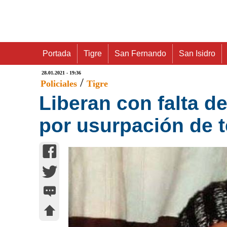
Portada
Tigre
San Fernando
San Isidro
28.01.2021 - 19:36
/
Policiales
Tigre
Liberan con falta de
por usurpación de 