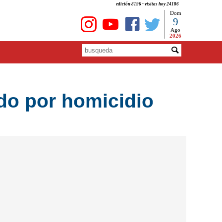
edición 8196 - visitas hoy 24186
Dom
9
Ago
2026
ido por homicidio