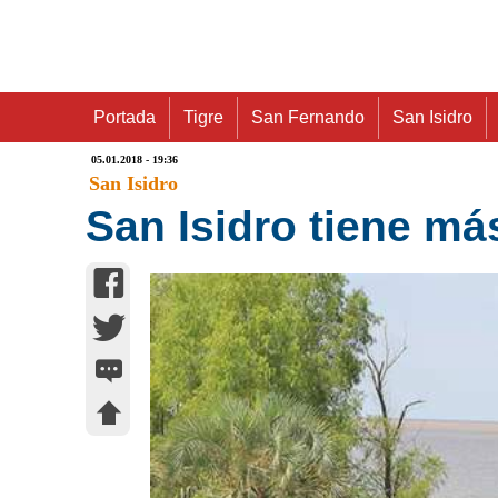
Portada
Tigre
San Fernando
San Isidro
05.01.2018 - 19:36
San Isidro
San Isidro tiene má