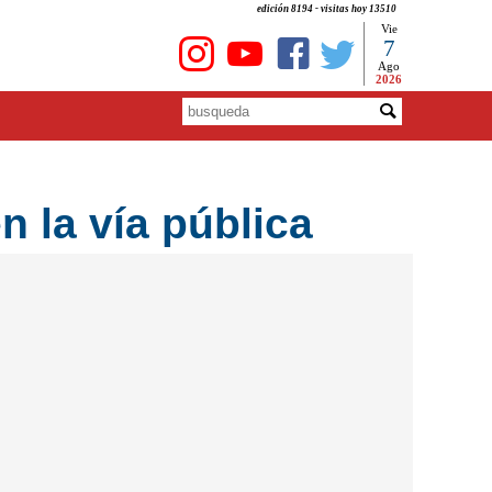
edición 8194 - visitas hoy 13510
Vie
7
Ago
2026
n la vía pública