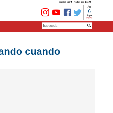
edición 8193 - visitas hoy 43721
Jue
6
Ago
2026
nando cuando