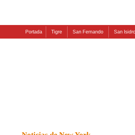
Portada
Tigre
San Fernando
San Isidr
Noticias de New York