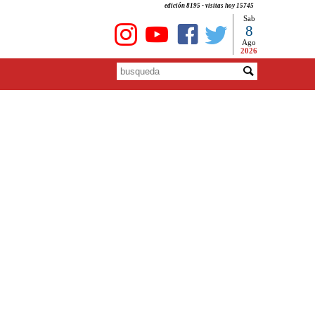
edición 8195 - visitas hoy 15745
Sab
8
Ago
2026