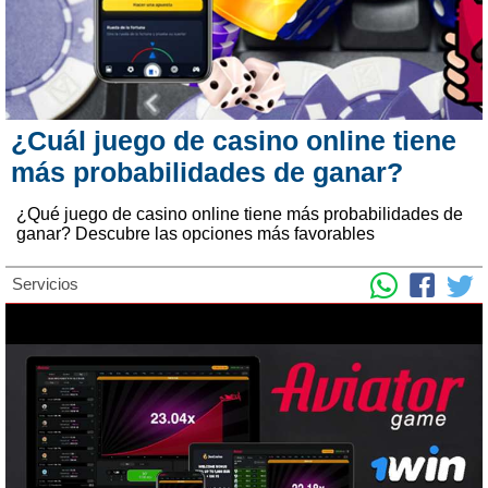
¿Cuál juego de casino online tiene
más probabilidades de ganar?
¿Qué juego de casino online tiene más probabilidades de
ganar? Descubre las opciones más favorables
Servicios