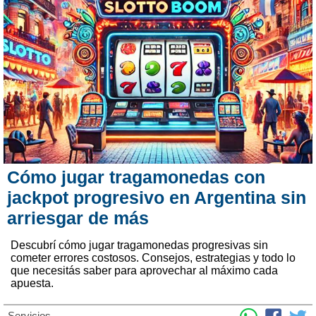
Cómo jugar tragamonedas con
jackpot progresivo en Argentina sin
arriesgar de más
Descubrí cómo jugar tragamonedas progresivas sin
cometer errores costosos. Consejos, estrategias y todo lo
que necesitás saber para aprovechar al máximo cada
apuesta.
Servicios