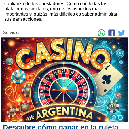
confianza de los apostadores. Como con todas las
plataformas similares, uno de los aspectos más
importantes y, quizás, más difíciles es saber administrar
sus transacciones.
Servicios
Descubre cómo ganar en la ruleta