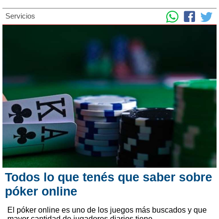
Servicios
Todos lo que tenés que saber sobre
póker online
El póker online es uno de los juegos más buscados y que
mayor cantidad de jugadores diarios tiene.