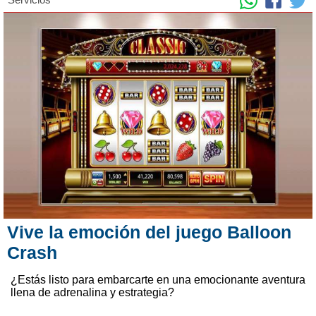
Vive la emoción del juego Balloon
Crash
¿Estás listo para embarcarte en una emocionante aventura
llena de adrenalina y estrategia?