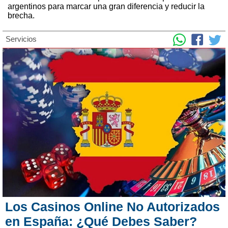
argentinos para marcar una gran diferencia y reducir la
brecha.
Servicios
Los Casinos Online No Autorizados
en España: ¿Qué Debes Saber?