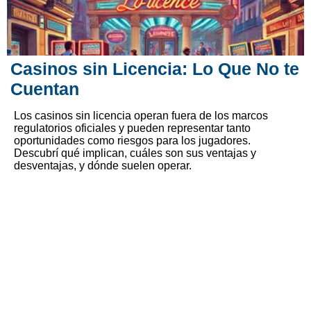
Casinos sin Licencia: Lo Que No te
Cuentan
Los casinos sin licencia operan fuera de los marcos
regulatorios oficiales y pueden representar tanto
oportunidades como riesgos para los jugadores.
Descubrí qué implican, cuáles son sus ventajas y
desventajas, y dónde suelen operar.