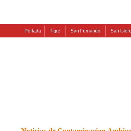
Portada
Tigre
San Fernando
San Isidr
Noticias de Contaminacion Ambien