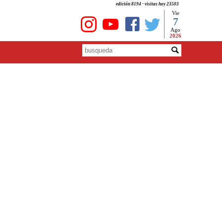
edición 8194 - visitas hoy 23503
Vie
7
Ago
2026