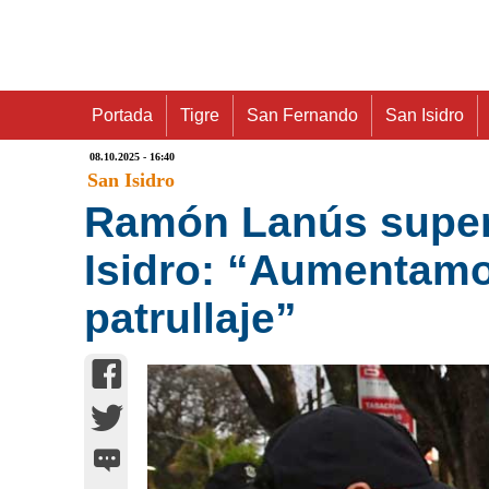
Portada
Tigre
San Fernando
San Isidro
08.10.2025 - 16:40
San Isidro
Ramón Lanús superv
Isidro: “Aumentamo
patrullaje”