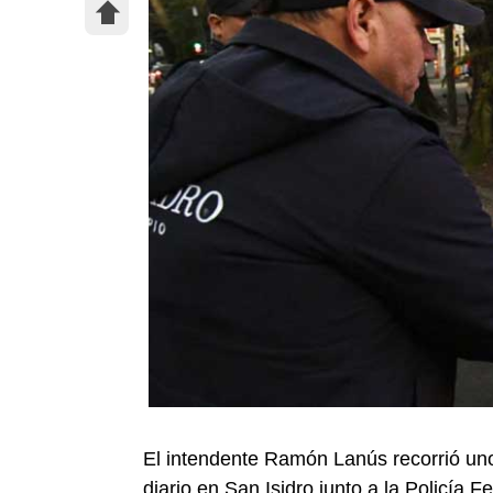
El intendente Ramón Lanús recorrió uno
diario en San Isidro junto a la Policía F