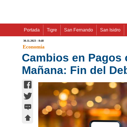
Portada
Tigre
San Fernando
San Isidro
30.11.2023 - 8:48
Economía
Cambios en Pagos c
Mañana: Fin del D