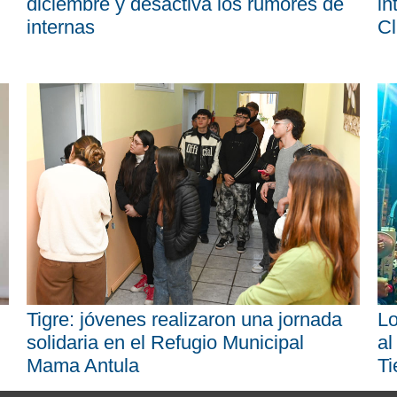
diciembre y desactiva los rumores de
in
internas
Cl
Tigre: jóvenes realizaron una jornada
Lo
solidaria en el Refugio Municipal
al
Mama Antula
Ti