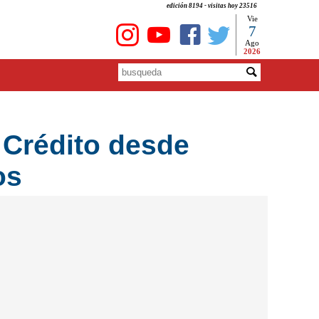
edición 8194 - visitas hoy 23516
Vie
7
Ago
2026
 Crédito desde
os