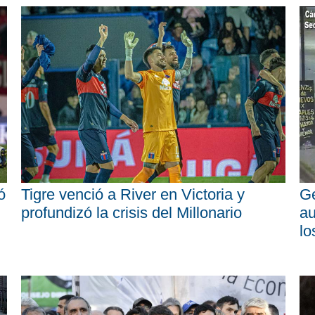
ó
Tigre venció a River en Victoria y
Ge
profundizó la crisis del Millonario
au
lo