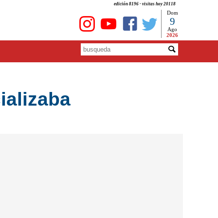
edición 8196 - visitas hoy 20118
Dom
9
Ago
2026
ializaba