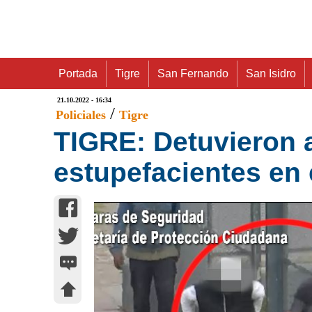
Portada
Tigre
San Fernando
San Isidro
21.10.2022 - 16:34
/
Policiales
Tigre
TIGRE: Detuvieron 
estupefacientes en 