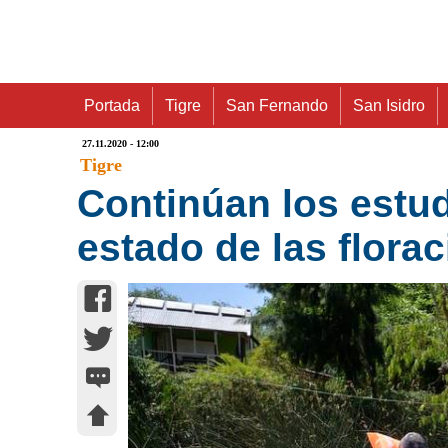
Portada
Tigre
San Fernando
San Isidro
27.11.2020 - 12:00
Tigre
Continúan los estudi
estado de las flora