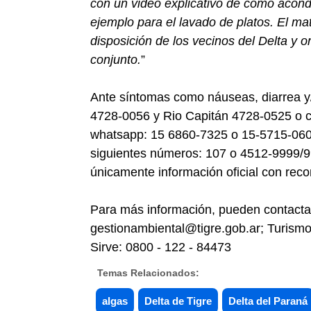
con un video explicativo de cómo acond
ejemplo para el lavado de platos. El ma
disposición de los vecinos del Delta y 
conjunto.
”
Ante síntomas como náuseas, diarrea y
4728-0056 y Rio Capitán 4728-0525 o c
whatsapp: 15 6860-7325 o 15-5715-0600
siguientes números: 107 o 4512-9999/999
únicamente información oficial con re
Para más información, pueden contactar
gestionambiental@tigre.gob.ar; Turism
Sirve: 0800 - 122 - 84473
Temas Relacionados:
algas
Delta de Tigre
Delta del Paraná