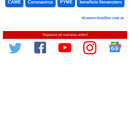
CAME
Coronavirus
PYME
beneficio fienanciero
elcomercioonline.com.ar
Seguinos en nuestras redes!