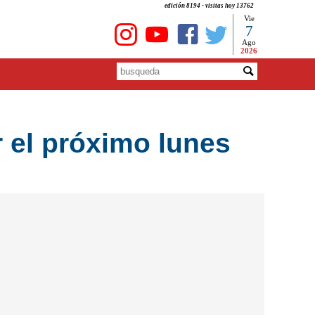
edición 8194 - visitas hoy 13762
Vie
7
Ago
2026
 el próximo lunes