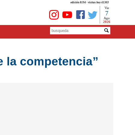
edición 8194 - visitas hoy 41303
Vie
7
Ago
2026
e la competencia”