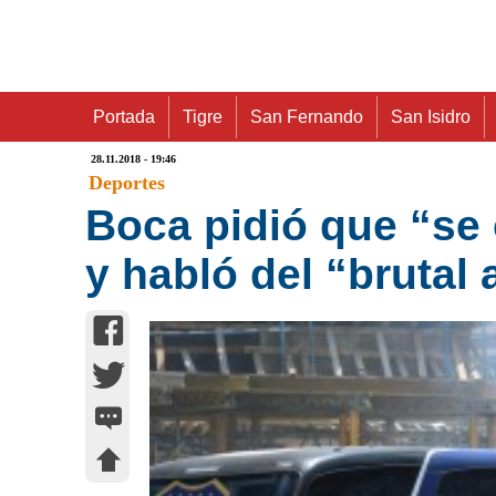
Portada
Tigre
San Fernando
San Isidro
28.11.2018 - 19:46
Deportes
Boca pidió que “se
y habló del “brutal 