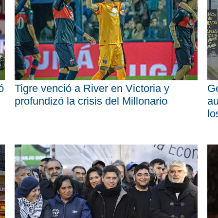
ó
Tigre venció a River en Victoria y
Ge
profundizó la crisis del Millonario
au
lo