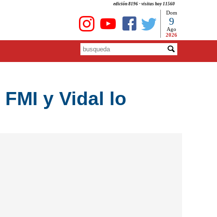
edición 8196 - visitas hoy 11560
Dom
9
Ago
2026
 FMI y Vidal lo