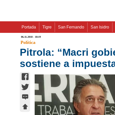
Portada
Tigre
San Fernando
San Isidro
06.11.2018 - 18:19
Política
Pitrola: “Macri gobi
sostiene a impuest