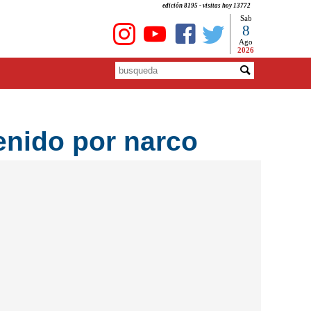
edición 8195 - visitas hoy 13772
Sab
8
Ago
2026
enido por narco