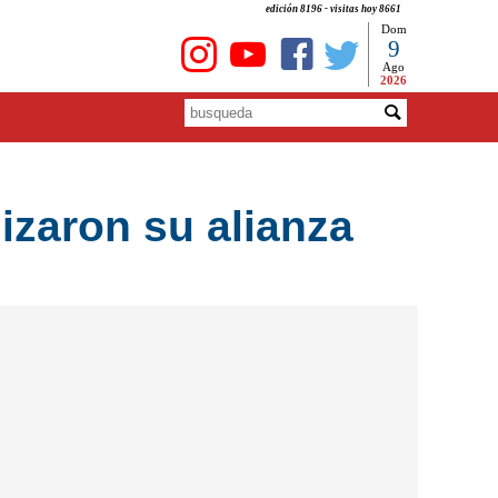
edición 8196 - visitas hoy 8661
Dom
9
Ago
2026
lizaron su alianza