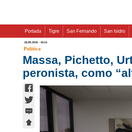
Portada
Tigre
San Fernando
San Isidro
28.09.2018 - 10:14
Política
Massa, Pichetto, Ur
peronista, como “al