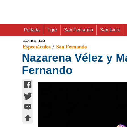
Portada
Tigre
San Fernando
San Isidro
25.06.2018 - 12:56
/
Espectáculos
San Fernando
Nazarena Vélez y M
Fernando