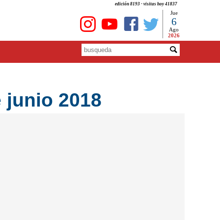
edición 8193 - visitas hoy 41837
Jue
6
Ago
2026
 junio 2018