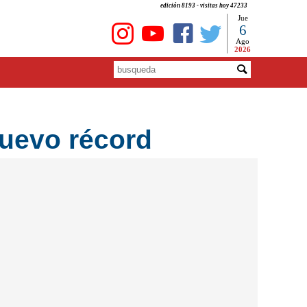
edición 8193 - visitas hoy 47233
Jue
6
Ago
2026
nuevo récord