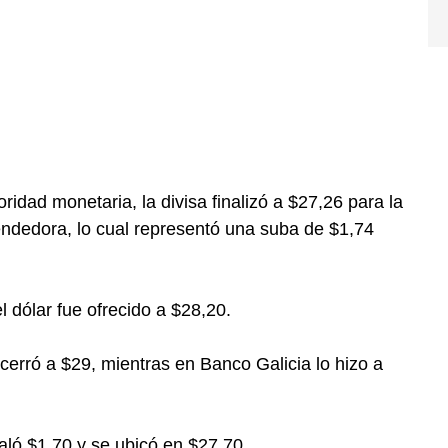
idad monetaria, la divisa finalizó a $27,26 para la
ndedora, lo cual representó una suba de $1,74
 dólar fue ofrecido a $28,20.
erró a $29, mientras en Banco Galicia lo hizo a
aló $1,70 y se ubicó en $27,70.