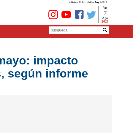
edición 8194 - visitas hoy 34518
Vie
7
Ago
2026
 mayo: impacto
s, según informe