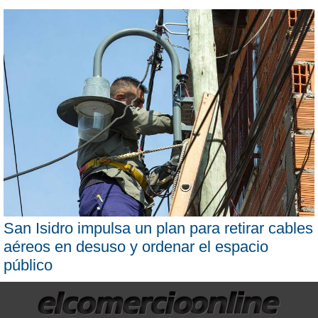
San Isidro impulsa un plan para retirar cables
aéreos en desuso y ordenar el espacio
público
×
Permitir a www.elcomercioonline.com.ar que
envíe notificaciones push vía web a su