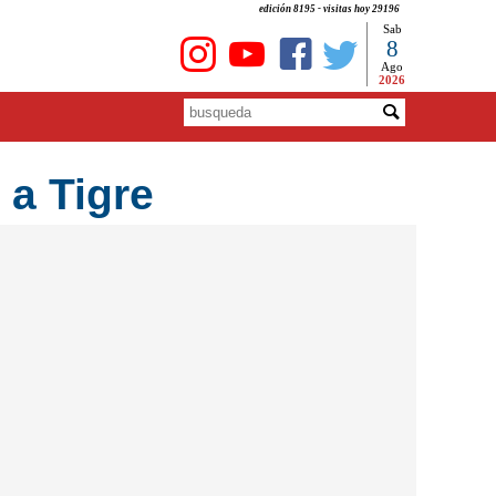
edición 8195 - visitas hoy 29196
Sab
8
Ago
2026
 a Tigre