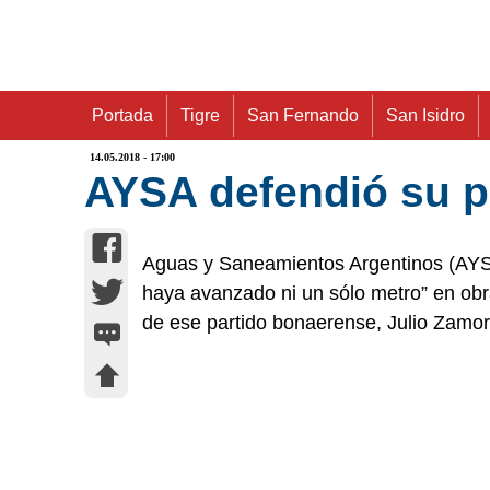
Portada
Tigre
San Fernando
San Isidro
14.05.2018 - 17:00
AYSA defendió su p
Aguas y Saneamientos Argentinos (AYSA
haya avanzado ni un sólo metro” en obr
de ese partido bonaerense, Julio Zamor