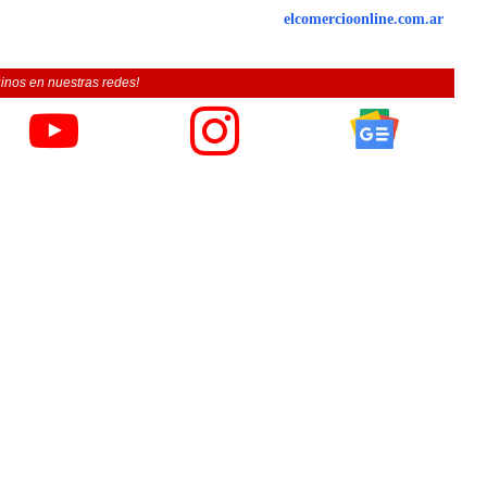
elcomercioonline.com.ar
inos en nuestras redes!