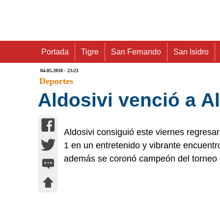
Portada
Tigre
San Fernando
San Isidro
04.05.2018 - 23:21
Deportes
Aldosivi venció a A
Aldosivi consiguió este viernes regresar
1 en un entretenido y vibrante encuentr
además se coronó campeón del torneo d