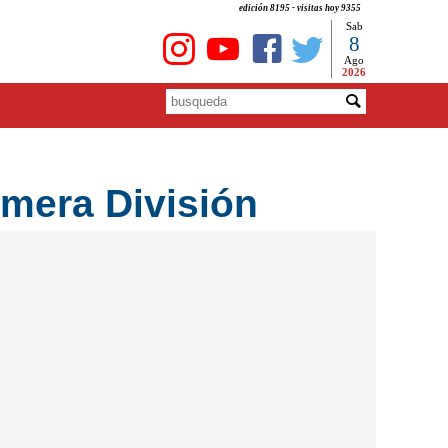
edición 8195 - visitas hoy 9355
Sab
8
Ago
2026
imera División