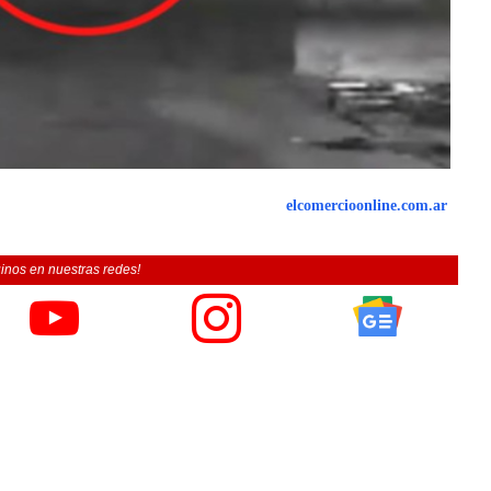
elcomercioonline.com.ar
inos en nuestras redes!