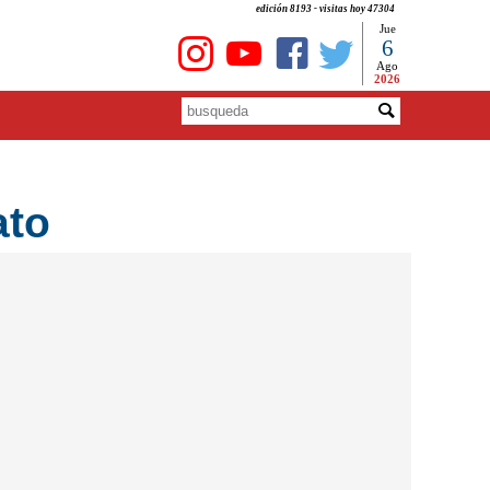
edición 8193 - visitas hoy 47304
Jue
6
Ago
2026
ato