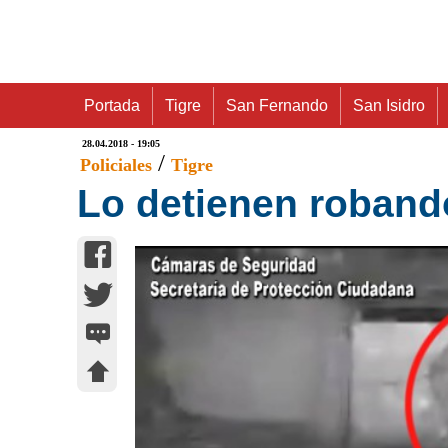
Portada
Tigre
San Fernando
San Isidro
28.04.2018 - 19:05
/
Policiales
Tigre
Lo detienen roband