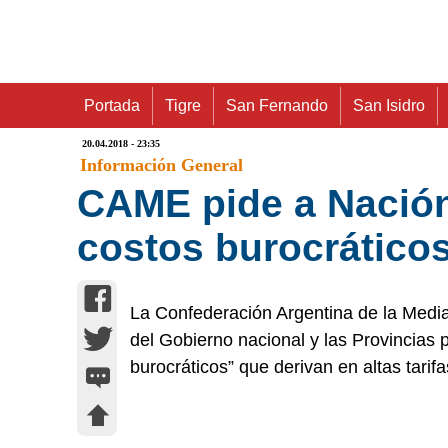
Portada
Tigre
San Fernando
San Isidro
20.04.2018 - 23:35
Información General
CAME pide a Nación 
costos burocrático
La Confederación Argentina de la Medi
del Gobierno nacional y las Provincias p
burocráticos” que derivan en altas tar