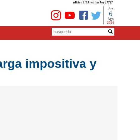
edición 8193 - visitas hoy 17727
Jue
6
Ago
2026
arga impositiva y