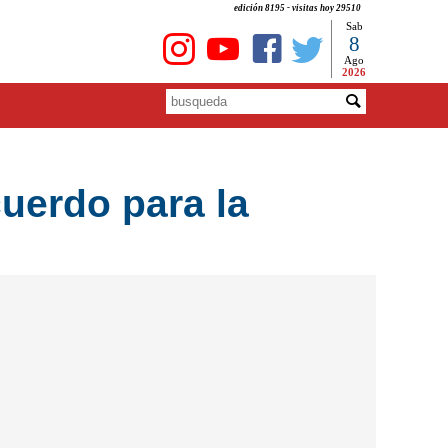
edición 8195 - visitas hoy 29510
Sab
8
Ago
2026
cuerdo para la