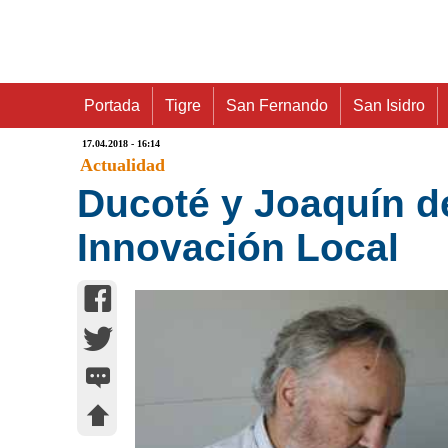
Portada
Tigre
San Fernando
San Isidro
17.04.2018 - 16:14
Actualidad
Ducoté y Joaquín de
Innovación Local