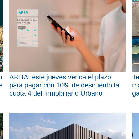
n
ARBA: este jueves vence el plazo
Te
e
para pagar con 10% de descuento la
má
cuota 4 del Inmobiliario Urbano
ga