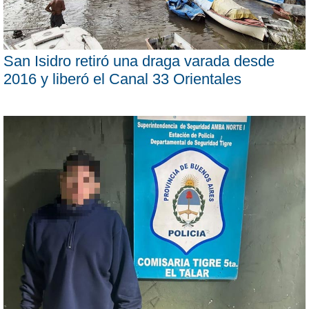
San Isidro retiró una draga varada desde
2016 y liberó el Canal 33 Orientales