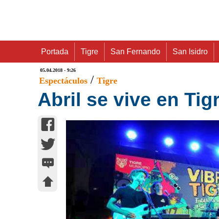
Portada
Tigre
San Fernando
San Isidro
05.04.2018 - 9:26
/
Espectáculos
Tigre
Abril se vive en Ti