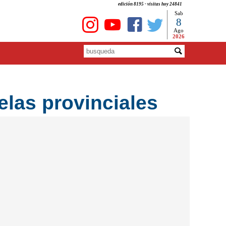
edición 8195 - visitas hoy 24841
Sab
8
Ago
2026
elas provinciales