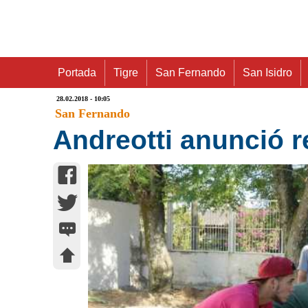
Portada
Tigre
San Fernando
San Isidro
28.02.2018 - 10:05
San Fernando
Andreotti anunció r