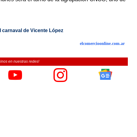
el carnaval de Vicente López
elcomercioonline.com.ar
inos en nuestras redes!