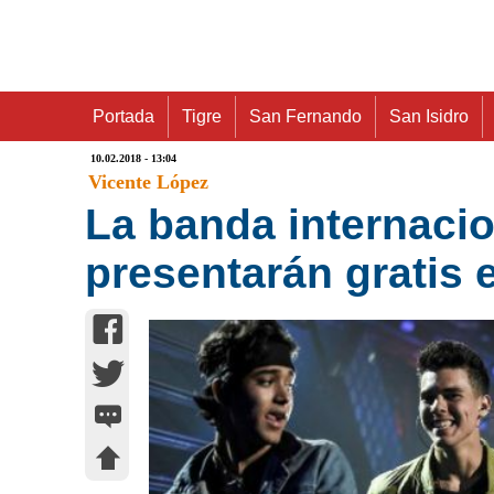
Portada
Tigre
San Fernando
San Isidro
10.02.2018 - 13:04
Vicente López
La banda internaci
presentarán gratis 