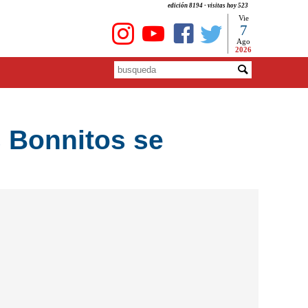
edición 8194 - visitas hoy 523
Vie
7
Ago
2026
 Bonnitos se