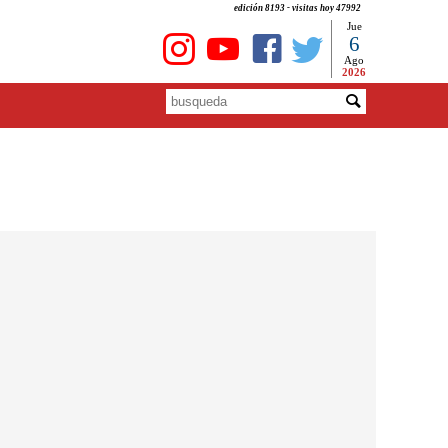
edición 8193 - visitas hoy 47992
Jue
6
Ago
2026