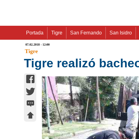
Portada
Tigre
San Fernando
San Isidro
07.02.2018 - 12:00
Tigre
Tigre realizó bache