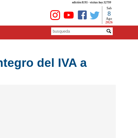
edición 8195 - visitas hoy 32799
Sab
8
Ago
2026
ntegro del IVA a
s