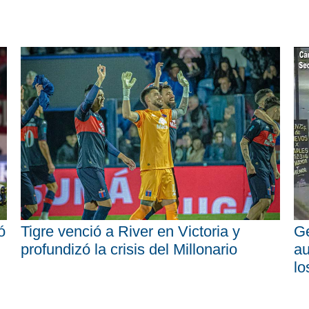
ó
Tigre venció a River en Victoria y
Ge
profundizó la crisis del Millonario
au
lo