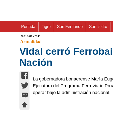
Portada
Tigre
San Fernando
San Isidro
22.01.2018 - 20:13
Actualidad
Vidal cerró Ferroba
Nación
La gobernadora bonaerense María Eugen
Ejecutora del Programa Ferroviario Provi
operar bajo la administración nacional.