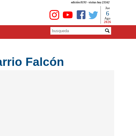
edición 8193 - visitas hoy 23342
Jue
6
Ago
2026
arrio Falcón