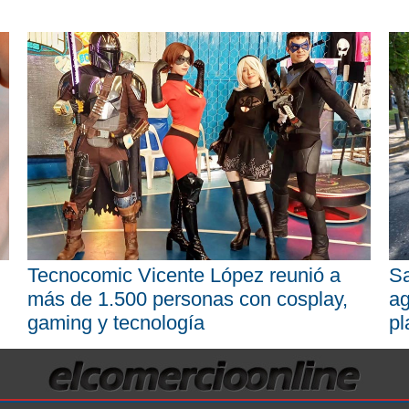
Tecnocomic Vicente López reunió a
Sa
más de 1.500 personas con cosplay,
ag
gaming y tecnología
pl