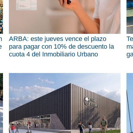
n
ARBA: este jueves vence el plazo
Te
e
para pagar con 10% de descuento la
má
cuota 4 del Inmobiliario Urbano
ga