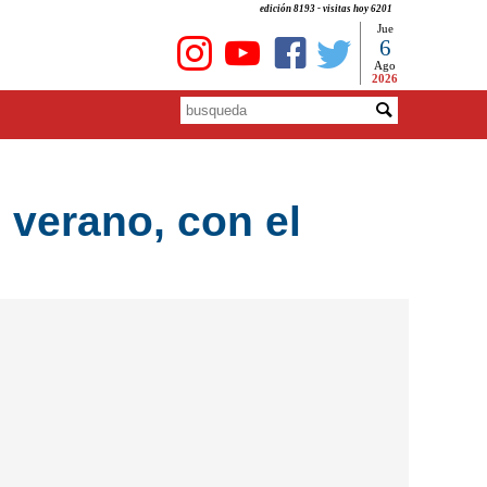
edición 8193 - visitas hoy 6201
Jue
6
Ago
2026
verano, con el