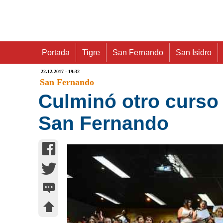
Portada
Tigre
San Fernando
San Isidro
22.12.2017 - 19:32
San Fernando
Culminó otro curso
San Fernando