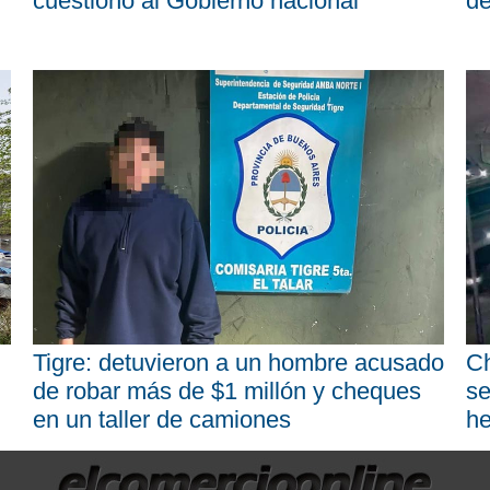
cuestionó al Gobierno nacional
d
Tigre: detuvieron a un hombre acusado
Ch
de robar más de $1 millón y cheques
se
en un taller de camiones
he