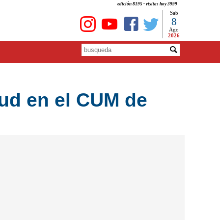
edición 8195 - visitas hoy 3999
Sab
8
Ago
2026
lud en el CUM de